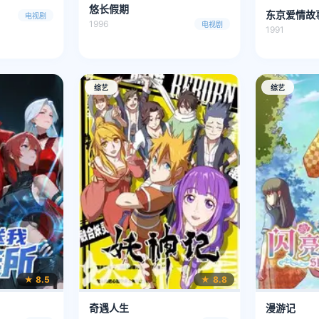
悠长假期
东京爱情故
电视剧
1996
电视剧
1991
综艺
综艺
★ 8.5
★ 8.8
奇遇人生
漫游记