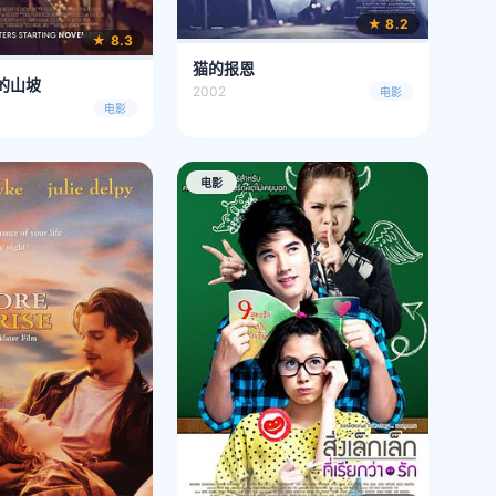
★ 8.2
★ 8.3
猫的报恩
的山坡
2002
电影
电影
电影