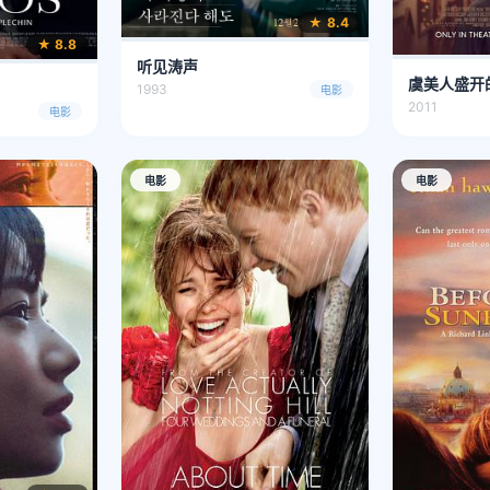
★ 8.4
★ 8.8
听见涛声
虞美人盛开
1993
电影
2011
电影
电影
电影