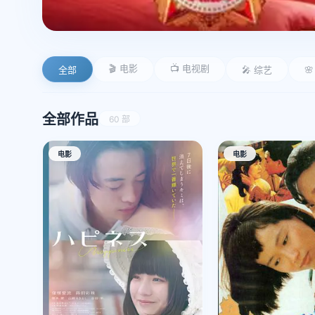
🎬 电影
📺 电视剧
全部
🎤 综艺

全部作品
60 部
电影
电影