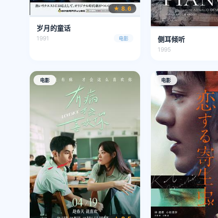
★ 8.6
岁月的童话
1991
侧耳倾听
电影
1995
电影
电影