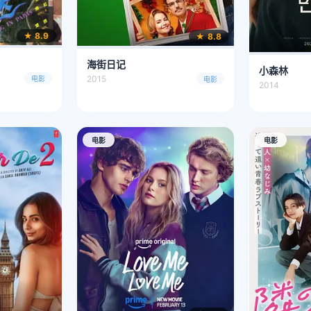
★ 8.9
★ 8.8
海街日记
小森林
2015
电影
电影
2014
电影
电影