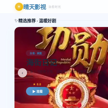
晴天影视
☀
· 治愈时光
✨
精选推荐 · 温暖好剧
治愈 · 家庭
海街日记
在镰仓的老房子里，四姐妹在四季流转中治愈彼此，温
‹
如初。
2015
★ 8.8
▶ 观看